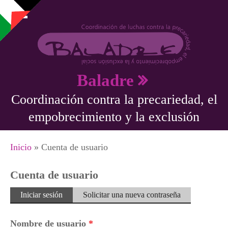
Pasar al contenido principal
Baladre
Coordinación contra la precariedad, el
empobrecimiento y la exclusión
Se encuentra usted aquí
Inicio
» Cuenta de usuario
Cuenta de usuario
Solapas principales
Iniciar sesión
(solapa
Solicitar una nueva contraseña
activa)
Nombre de usuario
*