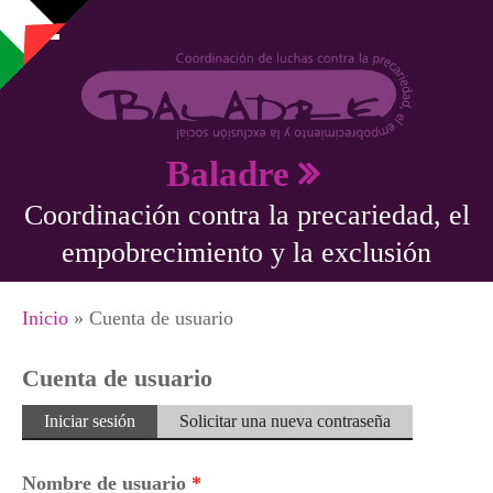
Pasar al contenido principal
Baladre
Coordinación contra la precariedad, el
empobrecimiento y la exclusión
Se encuentra usted aquí
Inicio
» Cuenta de usuario
Cuenta de usuario
Solapas principales
Iniciar sesión
(solapa
Solicitar una nueva contraseña
activa)
Nombre de usuario
*