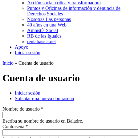
Acción social crítica y transformadora
Puntos y Oficinas de información y denuncia de
Derechos Sociales
Nosotras Las personas
40 años en una Web
Amnistía Social
RB de las Iguales
rentabasica.net
Apoyo
Iniciar sesión
Inicio
» Cuenta de usuario
Se encuentra usted aquí
Cuenta de usuario
Iniciar sesión
(solapa activa)
Solicitar una nueva contraseña
Solapas principales
Nombre de usuario
*
Escriba su nombre de usuario en Baladre.
Contraseña
*