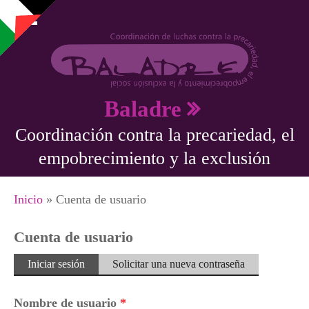
Pasar al contenido principal
Baladre
Coordinación contra la precariedad, el
empobrecimiento y la exclusión
Se encuentra usted aquí
Inicio
» Cuenta de usuario
Cuenta de usuario
Solapas principales
Iniciar sesión
(solapa
Solicitar una nueva contraseña
activa)
Nombre de usuario
*