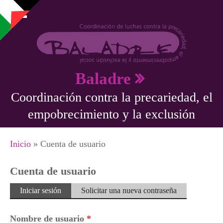
Pasar al contenido principal
Baladre
Coordinación contra la precariedad, el
empobrecimiento y la exclusión
Se encuentra usted aquí
Inicio
» Cuenta de usuario
Cuenta de usuario
Solapas principales
Iniciar sesión
(solapa
Solicitar una nueva contraseña
activa)
Nombre de usuario
*