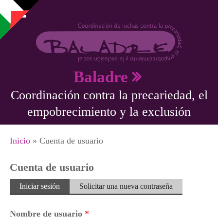
Pasar al contenido principal
Baladre
Coordinación contra la precariedad, el
empobrecimiento y la exclusión
Se encuentra usted aquí
Inicio
» Cuenta de usuario
Cuenta de usuario
Solapas principales
Iniciar sesión
(solapa
Solicitar una nueva contraseña
activa)
Nombre de usuario
*