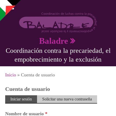
Pasar al contenido principal
Baladre
Coordinación contra la precariedad, el
empobrecimiento y la exclusión
Se encuentra usted aquí
Inicio
» Cuenta de usuario
Cuenta de usuario
Solapas principales
Iniciar sesión
(solapa
Solicitar una nueva contraseña
activa)
Nombre de usuario
*