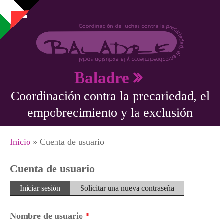
Pasar al contenido principal
Baladre
Coordinación contra la precariedad, el
empobrecimiento y la exclusión
Se encuentra usted aquí
Inicio
» Cuenta de usuario
Cuenta de usuario
Solapas principales
Iniciar sesión
(solapa
Solicitar una nueva contraseña
activa)
Nombre de usuario
*