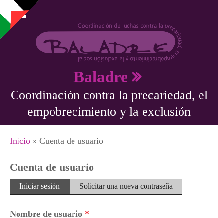
Pasar al contenido principal
Baladre
Coordinación contra la precariedad, el
empobrecimiento y la exclusión
Se encuentra usted aquí
Inicio
» Cuenta de usuario
Cuenta de usuario
Solapas principales
Iniciar sesión
(solapa
Solicitar una nueva contraseña
activa)
Nombre de usuario
*