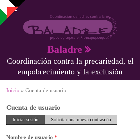
Pasar al contenido principal
Baladre
Coordinación contra la precariedad, el
empobrecimiento y la exclusión
Se encuentra usted aquí
Inicio
» Cuenta de usuario
Cuenta de usuario
Solapas principales
Iniciar sesión
(solapa
Solicitar una nueva contraseña
activa)
Nombre de usuario
*