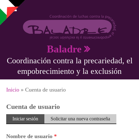
Pasar al contenido principal
Baladre
Coordinación contra la precariedad, el
empobrecimiento y la exclusión
Se encuentra usted aquí
Inicio
» Cuenta de usuario
Cuenta de usuario
Solapas principales
Iniciar sesión
(solapa
Solicitar una nueva contraseña
activa)
Nombre de usuario
*